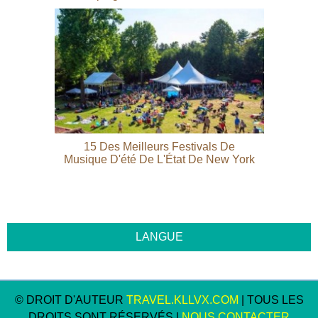
15 Des Meilleurs Festivals De
Musique D'été De L'État De New York
© DROIT D'AUTEUR
TRAVEL.KLLVX.COM
| TOUS LES
DROITS SONT RÉSERVÉS |
NOUS CONTACTER