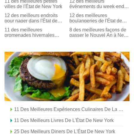
11 des meilleures petites
12 des meilleurs
villes de l'État de New York
événements du week-end
Path Through History dans
12 des meilleurs endroits
12 des meilleures
l'État de New York
pour nager dans l'État de
boulangeries de l'État de
New York
New York
11 des meilleures
8 des meilleures façons de
promenades hivernales
passer le Nouvel An à New
faciles dans l'État de New
York
York
11 Des Meilleures Expériences Culinaires De La Ferme À La Table Dans L'État De New York
11 Des Meilleurs Livres De L'État De New York
25 Des Meilleurs Diners De L'État De New York