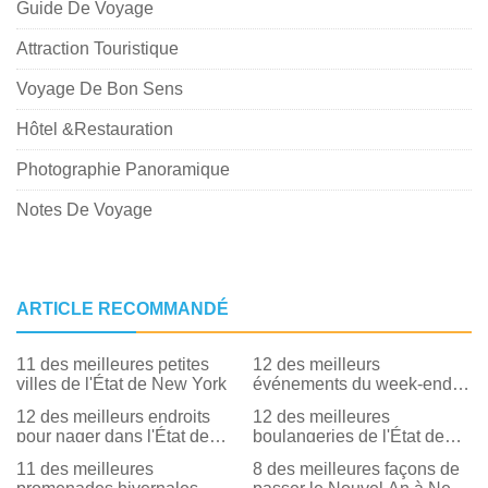
Guide De Voyage
Attraction Touristique
Voyage De Bon Sens
Hôtel &Restauration
Photographie Panoramique
Notes De Voyage
ARTICLE RECOMMANDÉ
11 des meilleures petites
12 des meilleurs
villes de l'État de New York
événements du week-end
Path Through History dans
12 des meilleurs endroits
12 des meilleures
l'État de New York
pour nager dans l'État de
boulangeries de l'État de
New York
New York
11 des meilleures
8 des meilleures façons de