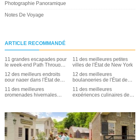
Photographie Panoramique
Notes De Voyage
ARTICLE RECOMMANDÉ
11 grandes escapades pour
11 des meilleures petites
le week-end Path Through
villes de l'État de New York
History dans l'État de New
12 des meilleurs endroits
12 des meilleures
York
pour nager dans l'État de
boulangeries de l'État de
New York
New York
11 des meilleures
11 des meilleures
promenades hivernales
expériences culinaires de la
faciles dans l'État de New
ferme à la table dans l'État
York
de New York