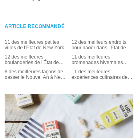
ARTICLE RECOMMANDÉ
11 des meilleures petites
12 des meilleurs endroits
villes de l'État de New York
pour nager dans l'État de
New York
12 des meilleures
11 des meilleures
boulangeries de l'État de
promenades hivernales
New York
faciles dans l'État de New
8 des meilleures façons de
11 des meilleures
York
passer le Nouvel An à New
expériences culinaires de la
York
ferme à la table dans l'État
de New York