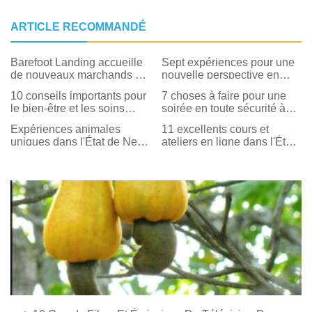
ARTICLE RECOMMANDÉ
Barefoot Landing accueille
Sept expériences pour une
de nouveaux marchands et
nouvelle perspective en
expériences pour 2019
2018
10 conseils importants pour
7 choses à faire pour une
le bien-être et les soins
soirée en toute sécurité à
personnels pour les
New York cet automne avec
Expériences animales
11 excellents cours et
voyageurs
le pass Excelsior
uniques dans l'État de New
ateliers en ligne dans l'État
York
de New York