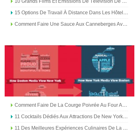
10 Grands Films Et Émissions De Télévision De Vacances Basés À New York
15 Options De Travail À Distance Dans Les Hôtels Et Complexes De New York
Comment Faire Une Sauce Aux Canneberges Avec Du Port De New York Et De La Cannelle
Comment Faire De La Courge Poivrée Au Four Avec Des Poires Et Des Pommes De New York
11 Cocktails Dédiés Aux Attractions De New York Et Préparés Avec Des Spiritueux De New York
11 Des Meilleures Expériences Culinaires De La Ferme À La Table Dans L'État De New York