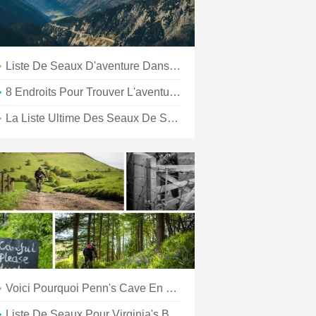
Liste De Seaux D'aventure Dans Le Désert :9 Défis Dans Les 9 Villes Du Grand Palm Springs
8 Endroits Pour Trouver L'aventure D'automne
La Liste Ultime Des Seaux De Sea Island
Voici Pourquoi Penn's Cave En Tête De Notre Liste De Seaux 2021
Liste De Seaux Pour Virginia's Blue Ridge