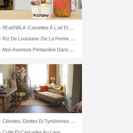
#EatSWLA :Crevettes À L'ail Et Pâtes Fraîches Aux Fettuccines
Riz De Louisiane :de La Ferme À La Table
Mon Aventure Printanière Dans Le Sud-Ouest De La Louisiane
Cénotes, Grottes Et Tyroliennes – Oh Mon Dieu !
Culte Et Cascades Au Laos