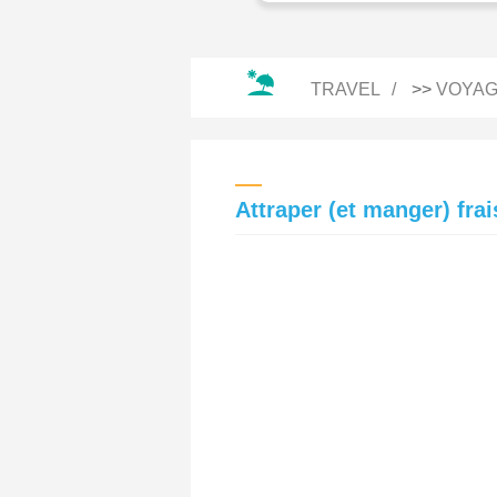
TRAVEL
>>
VOYAG
Attraper (et manger) fra