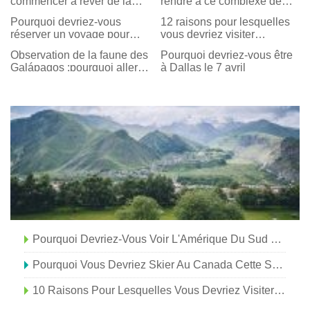
commencer à rêver de la
rendre à ce complexe de
Barbade
Newport Beach
Pourquoi devriez-vous
12 raisons pour lesquelles
réserver un voyage pour
vous devriez visiter
janvier
Chattanooga en hiver
Observation de la faune des
Pourquoi devriez-vous être
Galápagos :pourquoi aller
à Dallas le 7 avril
sous l'eau
Pourquoi Devriez-Vous Voir L'Amérique Du Sud Par La Mer
Pourquoi Vous Devriez Skier Au Canada Cette Saison
10 Raisons Pour Lesquelles Vous Devriez Visiter Port D'Espagne