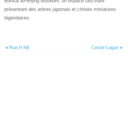
Bonsai &Penjing Museum, un espace fascinant
présentant des arbres japonais et chinois miniatures
légendaires.
Rue H NE
Cercle Logan