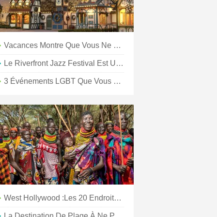
Vacances Montre Que Vous Ne Pouvez Pas Manquer Cette Saison
Le Riverfront Jazz Festival Est Un Événement À Ne Pas Manquer
3 Événements LGBT Que Vous Ne Pouvez Pas Manquer Cette Saison Des Fêtes À Dallas
West Hollywood :les 20 Endroits Où Aller
La Destination De Plage À Ne Pas Manquer