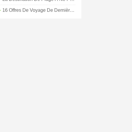
16 Offres De Voyage De Dernière Minute Que Vous Ne Pouvez Pas Vous Permettre De Manquer