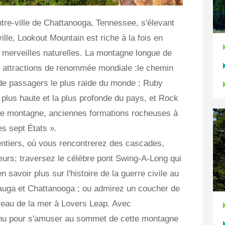
tre-ville de Chattanooga, Tennessee, s'élevant
ville, Lookout Mountain est riche à la fois en
en merveilles naturelles. La montagne longue de
is attractions de renommée mondiale :le chemin
r de passagers le plus raide du monde ; Ruby
a plus haute et la plus profonde du pays, et Rock
une montagne, anciennes formations rocheuses à
es sept États ».
ntiers, où vous rencontrerez des cascades,
leurs; traversez le célèbre pont Swing-A-Long qui
 savoir plus sur l'histoire de la guerre civile au
mauga et Chattanooga ; ou admirez un coucher de
veau de la mer à Lovers Leap. Avec
enu pour s'amuser au sommet de cette montagne