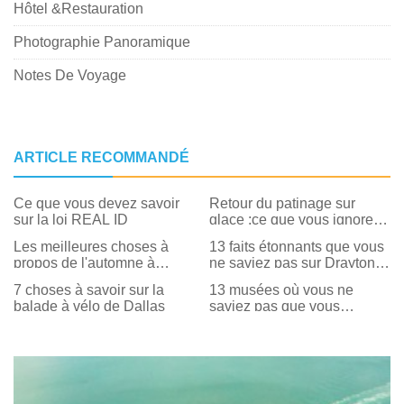
Hôtel &Restauration
Photographie Panoramique
Notes De Voyage
ARTICLE RECOMMANDÉ
Ce que vous devez savoir
Retour du patinage sur
sur la loi REAL ID
glace :ce que vous ignorez
peut-être sur Ice on the
Les meilleures choses à
13 faits étonnants que vous
Landing
propos de l'automne à
ne saviez pas sur Drayton
Chattanooga:ce qu'il faut
Hall
7 choses à savoir sur la
13 musées où vous ne
savoir, Où aller
balade à vélo de Dallas
saviez pas que vous
pouviez passer la nuit