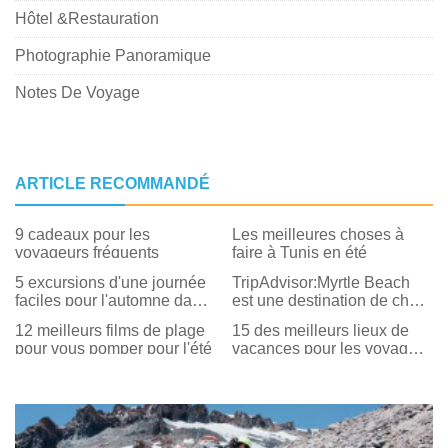
Hôtel &Restauration
Photographie Panoramique
Notes De Voyage
ARTICLE RECOMMANDÉ
9 cadeaux pour les
Les meilleures choses à
voyageurs fréquents
faire à Tunis en été
5 excursions d'une journée
TripAdvisor:Myrtle Beach
faciles pour l'automne dans
est une destination de choix
la région de Myrtle Beach
pour les maisons de plage
12 meilleurs films de plage
15 des meilleurs lieux de
d'été pour les familles
pour vous pomper pour l'été
vacances pour les voyages
d'été aux États-Unis