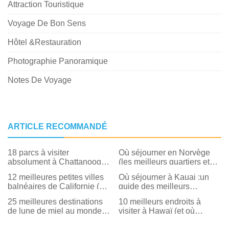
Attraction Touristique
Voyage De Bon Sens
Hôtel &Restauration
Photographie Panoramique
Notes De Voyage
ARTICLE RECOMMANDÉ
18 parcs à visiter
Où séjourner en Norvège
absolument à Chattanooga
(les meilleurs quartiers et
(et les meilleures choses à
hôtels)
12 meilleures petites villes
Où séjourner à Kauai :un
faire dans chacun)
balnéaires de Californie (et
guide des meilleurs
où séjourner)
quartiers et hôtels
25 meilleures destinations
10 meilleurs endroits à
de lune de miel au monde
visiter à Hawaï (et où
(et où séjourner)
séjourner !)