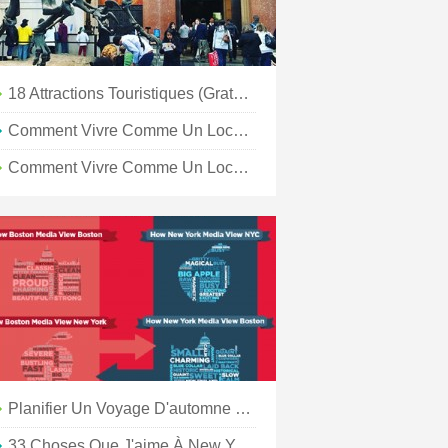
18 Attractions Touristiques (gratuites) À New York
Comment Vivre Comme Un Local À Jérusalem
Comment Vivre Comme Un Local À Panama City
Planifier Un Voyage D'automne À New York
33 Choses Que J'aime À New York