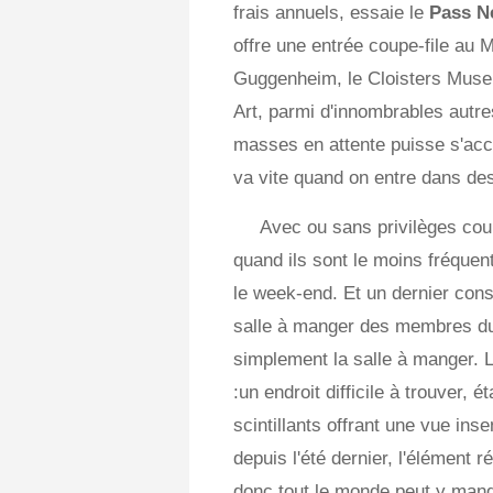
frais annuels, essaie le
Pass N
offre une entrée coupe-file au
Guggenheim, le Cloisters Muse
Art, parmi d'innombrables autres
masses en attente puisse s'acc
va vite quand on entre dans des
Avec ou sans privilèges coup
quand ils sont le moins fréque
le week-end. Et un dernier cons
salle à manger des membres du
simplement la salle à manger. L
:un endroit difficile à trouver,
scintillants offrant une vue ins
depuis l'été dernier, l'élément
donc tout le monde peut y mang