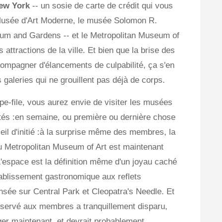
ew York
-- un sosie de carte de crédit qui vous
 Musée d'Art Moderne, le musée Solomon R.
um and Gardens -- et le Metropolitan Museum of
 attractions de la ville. Et bien que la brise des
ompagner d'élancements de culpabilité, ça s'en
 galeries qui ne grouillent pas déjà de corps.
e-file, vous aurez envie de visiter les musées
ntés :en semaine, ou première ou dernière chose
eil d'initié :à la surprise même des membres, la
 Metropolitan Museum of Art est maintenant
'espace est la définition même d'un joyau caché
 établissement gastronomique aux reflets
ensée sur Central Park et Cleopatra's Needle. Et
 réservé aux membres a tranquillement disparu,
er maintenant, et devrait probablement.