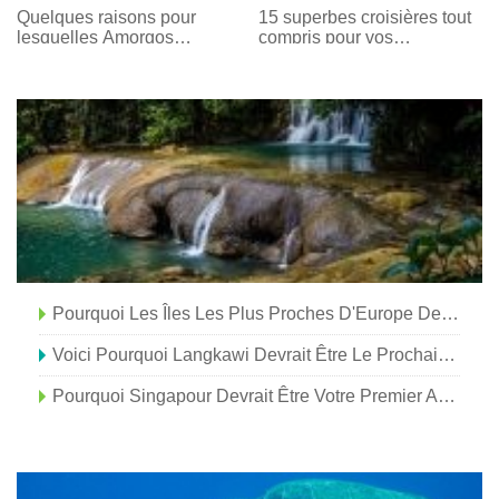
être votre prochaine
devrait être votre prochaine
Quelques raisons pour
15 superbes croisières tout
escapade !
aventure sur route ouverte
lesquelles Amorgos
compris pour vos
gagnera votre cœur
prochaines vacances
Pourquoi Les Îles Les Plus Proches D'Europe Devraient Être Votre Premier Voyage International L'année Prochaine
Voici Pourquoi Langkawi Devrait Être Le Prochain Sur Votre Liste
Pourquoi Singapour Devrait Être Votre Premier Arrêt En Asie