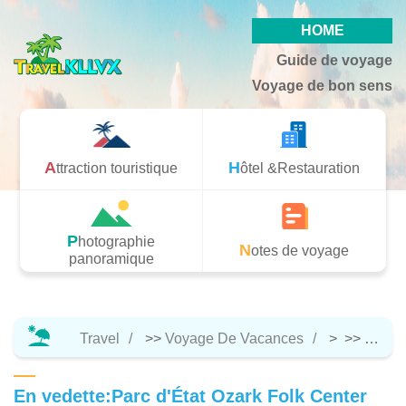
HOME
Guide de voyage
Voyage de bon sens
Attraction touristique
Hôtel &Restauration
Photographie
Notes de voyage
panoramique
Travel
>>
Voyage De Vacances
> >>
Attrac
En vedette:Parc d'État Ozark Folk Center