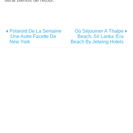
serai bientôt de retour.
Polaroid De La Semaine
Où Séjourner À Thalpe
:une Autre Facette De
Beach, Sri Lanka :Era
New York
Beach By Jetwing Hotels