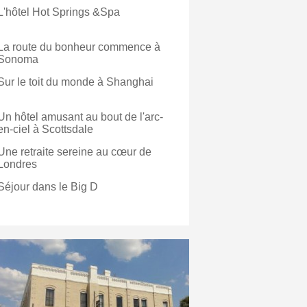
L'hôtel Hot Springs &Spa
La route du bonheur commence à
Sonoma
Sur le toit du monde à Shanghai
Un hôtel amusant au bout de l'arc-
en-ciel à Scottsdale
Une retraite sereine au cœur de
Londres
Séjour dans le Big D