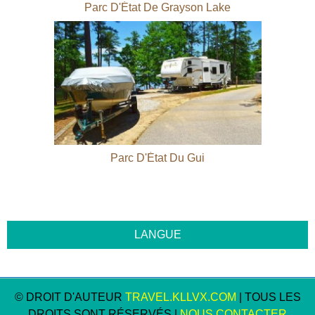
Parc D'État De Grayson Lake
Parc D'État Du Gui
© DROIT D'AUTEUR
TRAVEL.KLLVX.COM
| TOUS LES
DROITS SONT RÉSERVÉS |
NOUS CONTACTER