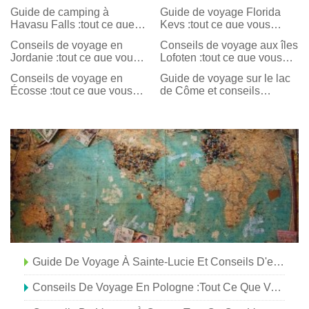
Guide de camping à
Guide de voyage Florida
Havasu Falls :tout ce que
Keys :tout ce que vous
vous devez savoir
devez savoir
Conseils de voyage en
Conseils de voyage aux îles
Jordanie :tout ce que vous
Lofoten :tout ce que vous
devez savoir
devez savoir
Conseils de voyage en
Guide de voyage sur le lac
Écosse :tout ce que vous
de Côme et conseils
devez savoir
d'emballage :tout ce que
vous devez savoir
Guide De Voyage À Sainte-Lucie Et Conseils D'emballage :tout Ce Que Vous Devez Savoir
Conseils De Voyage En Pologne :tout Ce Que Vous Devez Savoir