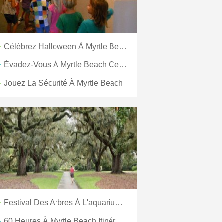
Célébrez Halloween À Myrtle Beach, SC
Évadez-Vous À Myrtle Beach Cet Automne
Jouez La Sécurité À Myrtle Beach
Festival Des Arbres À L'aquarium Ripley De Myrtle Beach
60 Heures À Myrtle Beach Itinéraires