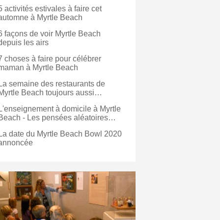
5 activités estivales à faire cet
automne à Myrtle Beach
6 façons de voir Myrtle Beach
depuis les airs
7 choses à faire pour célébrer
maman à Myrtle Beach
La semaine des restaurants de
Myrtle Beach toujours aussi
délicieuse
L'enseignement à domicile à Myrtle
Beach - Les pensées aléatoires
d'une mère
La date du Myrtle Beach Bowl 2020
annoncée