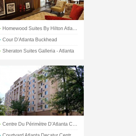
Homewood Suites By Hilton Atlanta-Galleria/Cumberland
Cour D'Atlanta Buckhead
Sheraton Suites Galleria - Atlanta
Centre Du Périmètre D'Atlanta Courtyard
Courtyard Atlanta Decatur Centre-Ville/Emory