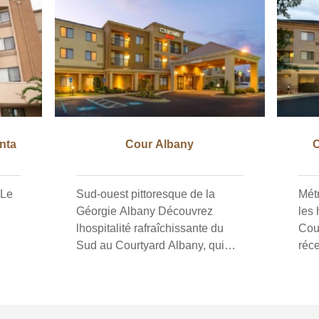
nta
Cour Albany
C
Sud-ouest pittoresque de la
Métr
Géorgie Albany Découvrez
les 
lhospitalité rafraîchissante du
Cour
Sud au Courtyard Albany, qui
réc
nts
propose des chambres mises à
com
on,
jour avec une gamme
prod
déquipements modernes. Restez
pre
e
connecté et confortable avec une
acce