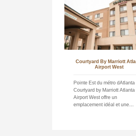
Courtyard By Marriott Atla
Airport West
Pointe Est du métro dAtlanta Le
Courtyard by Marriott Atlanta
Airport West offre un
emplacement idéal et une
navette gratuite pour les clie
de laéroport Hartsfield-Jacks
à seulement 4 miles. Lhôtel
dispose du chic Bistro pour l