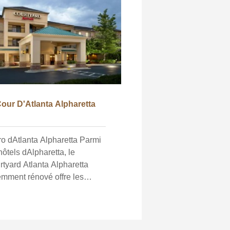
our D'Atlanta Alpharetta
o dAtlanta Alpharetta Parmi
hôtels dAlpharetta, le
tyard Atlanta Alpharetta
emment rénové offre les
modités pour un séjour
uctif, dans un cadre
stigieux, emplacement
ssible près du centre