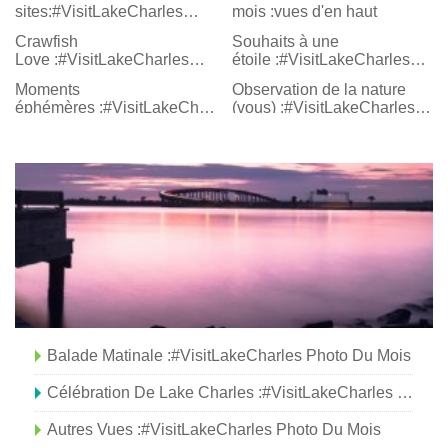
sites:#VisitLakeCharles
mois :vues d'en haut
Photo du mois
Crawfish
Souhaits à une
Love :#VisitLakeCharles
étoile :#VisitLakeCharles
Photo du mois
Photo du mois
Moments
Observation de la nature
éphémères :#VisitLakeCharles
(vous) :#VisitLakeCharles
Photo du mois
Photo du mois
Balade Matinale :#VisitLakeCharles Photo Du Mois
Célébration De Lake Charles :#VisitLakeCharles Photo Du Mois
Autres Vues :#VisitLakeCharles Photo Du Mois