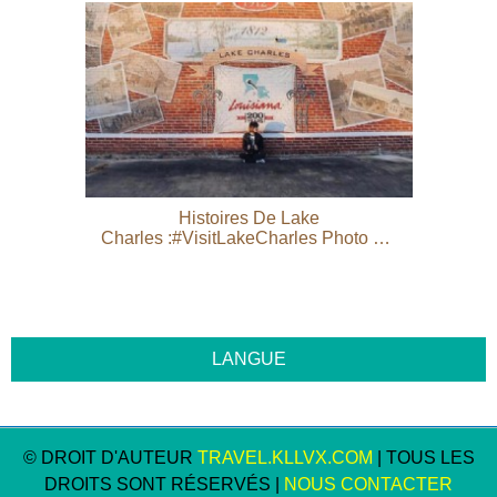
Histoires De Lake
Charles :#VisitLakeCharles Photo Du
Mois
© DROIT D'AUTEUR
TRAVEL.KLLVX.COM
| TOUS LES
DROITS SONT RÉSERVÉS |
NOUS CONTACTER