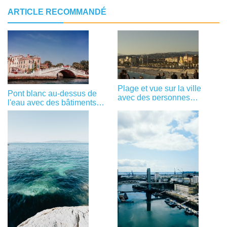
ARTICLE RECOMMANDÉ
Plage et vue sur la ville
Pont blanc au-dessus de
avec des personnes
l'eau avec des bâtiments
explorant la photo
Photo