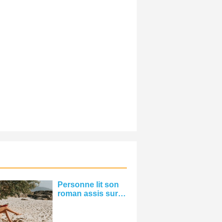
Personne lit son
roman assis sur
une photo de
plage de sable