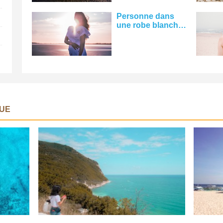
Personne dans
une robe blanche
se dresse sur la
plage au coucher
du soleil Photo
UE