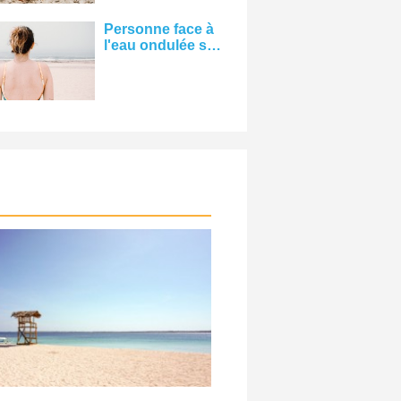
Personne face à
l'eau ondulée sur
une photo de
plage de sable