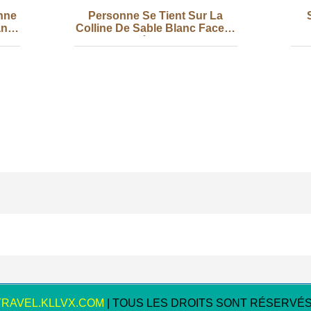
nne
Personne Se Tient Sur La
anc
Colline De Sable Blanc Face À
L'océan Photo
TRAVEL.KLLVX.COM
| TOUS LES DROITS SONT RÉSERVÉS