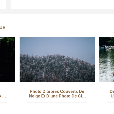
UE
Photo D'arbres Couverts De
De
o De
Neige Et D'une Photo De Ciel
U
Bleu