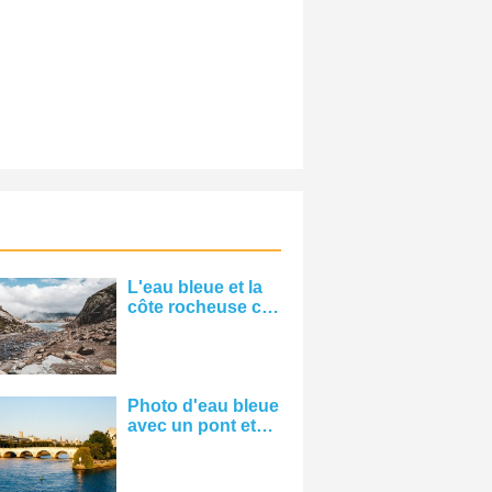
L'eau bleue et la
côte rocheuse ci-
dessous les
nuages ​​bas Photo
Photo d'eau bleue
avec un pont et
une photo de ville