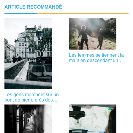
ARTICLE RECOMMANDÉ
Les femmes se tiennent la
main en descendant un
chemin Photo
Les gens marchent sur un
pont de pierre près des
bâtiments Photo