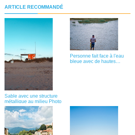
ARTICLE RECOMMANDÉ
Personne fait face à l'eau
bleue avec de hautes
herbes qui poussent
dedans Photo
Sable avec une structure
métallique au milieu Photo