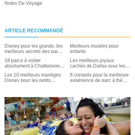
Notes De Voyage
ARTICLE RECOMMANDÉ
Disney pour les grands :les
Meilleurs musées pour
meilleurs secrets des parcs
enfants
pour les parents
18 parcs à visiter
Les meilleurs joyaux
absolument à Chattanooga
cachés de Dallas pour les
(et les meilleures choses à
enfants à découvrir cet été
Les 10 meilleurs manèges
8 conseils pour la meilleure
faire dans chacun)
Disney pour les petits
expérience de parc à thème
enfants et les tout-petits
d'Orlando