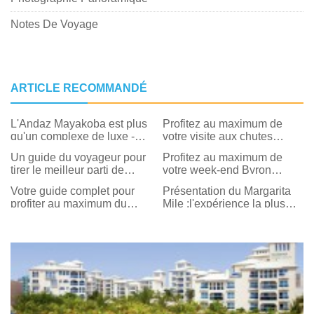
Notes De Voyage
ARTICLE RECOMMANDÉ
L'Andaz Mayakoba est plus
Profitez au maximum de
qu'un complexe de luxe -
votre visite aux chutes
c'est une expérience
Victoria
Un guide du voyageur pour
Profitez au maximum de
culturelle
tirer le meilleur parti de
votre week-end Byron
l'expérience d'évasion en
Nelson à Dallas
Votre guide complet pour
Présentation du Margarita
train de Chattanooga
profiter au maximum du
Mile :l'expérience la plus
week-end de la fierté de
rafraîchissante de Dallas
Dallas