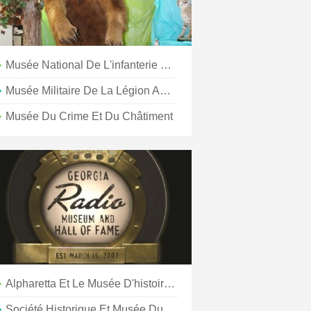
Musée National De L'infanterie Et Centre Du Soldat
Musée Militaire De La Légion Américaine Et Café Postal
Musée Du Crime Et Du Châtiment
Alpharetta Et Le Musée D'histoire Du Comté De Old Milton
Société Historique Et Musée Du Comté De Lowndes