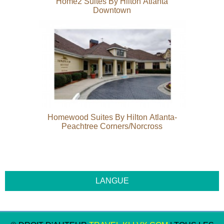
Home2 Suites By Hilton Atlanta
Downtown
Homewood Suites By Hilton Atlanta-
Peachtree Corners/Norcross