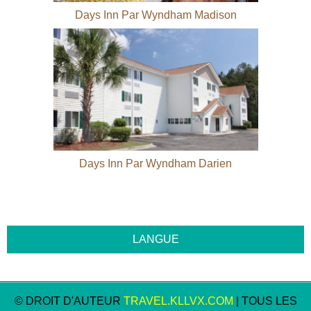
Days Inn Par Wyndham Madison
Days Inn Par Wyndham Darien
© DROIT D'AUTEUR
TRAVEL.KLLVX.COM
| TOUS LES