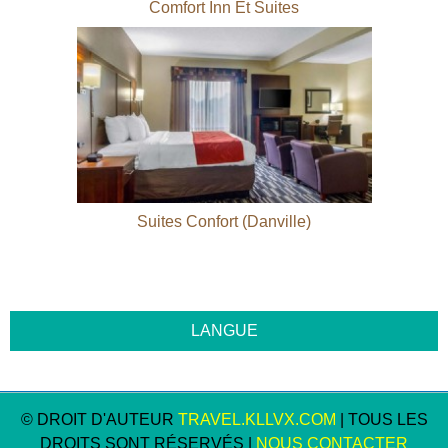
Comfort Inn Et Suites
Suites Confort (Danville)
© DROIT D'AUTEUR
TRAVEL.KLLVX.COM
| TOUS LES
DROITS SONT RÉSERVÉS |
NOUS CONTACTER