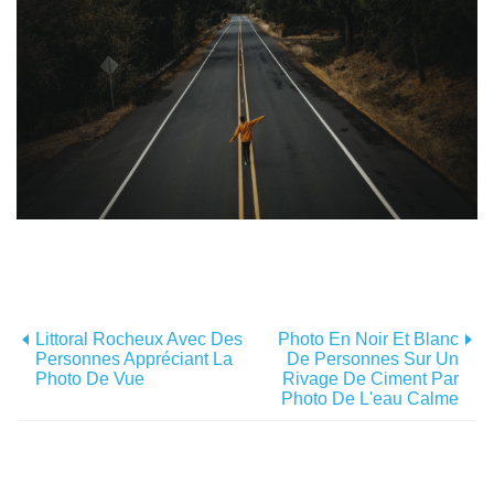
Littoral Rocheux Avec Des
Photo En Noir Et Blanc
Personnes Appréciant La
De Personnes Sur Un
Photo De Vue
Rivage De Ciment Par
Photo De L'eau Calme