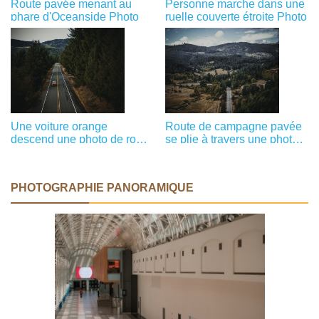
Route pavée menant au
Personne marche dans une
phare d'Oceanside Photo
ruelle couverte étroite Photo
Une voiture orange
Route de campagne pavée
descend une photo de route
se plie à travers une photo
de campagne pavée
de la vallée brune
PHOTOGRAPHIE PANORAMIQUE