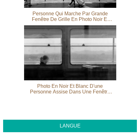
Personne Qui Marche Par Grande
Fenêtre De Grille En Photo Noir Et
Blanc
Photo En Noir Et Blanc D'une
Personne Assise Dans Une Fenêtre
Photo