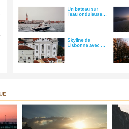
Un bateau sur
l'eau onduleuse
avec des
bâtiments au loin
Photo
Skyline de
Lisbonne avec de
l'eau au loin
Photo
UE