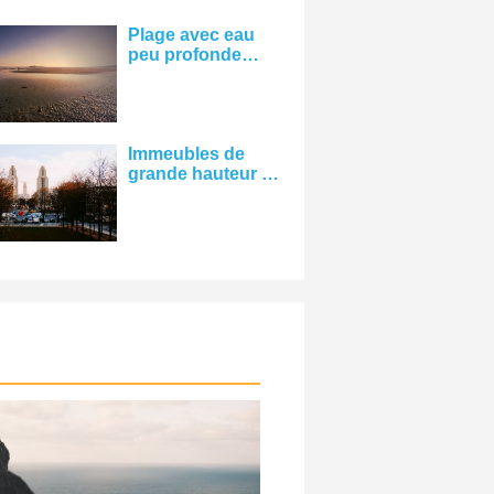
Plage avec eau
peu profonde
avec personne au
loin Photo
Immeubles de
grande hauteur au
loin Photo