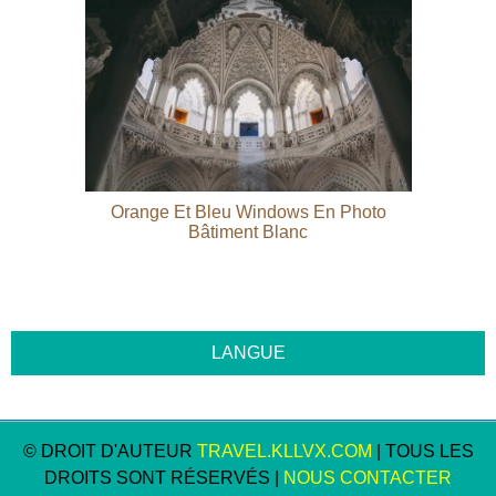
Orange Et Bleu Windows En Photo
Bâtiment Blanc
© DROIT D'AUTEUR
TRAVEL.KLLVX.COM
| TOUS LES
DROITS SONT RÉSERVÉS |
NOUS CONTACTER