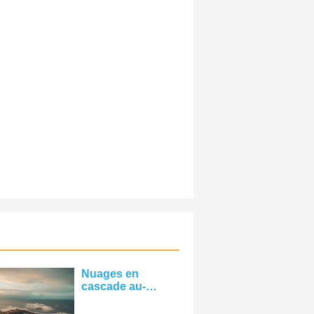
Nuages ​​en
cascade au-
dessus de
l'horizon sur la