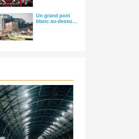
Un grand pont
blanc au-dessus
d'une photo de la
gare