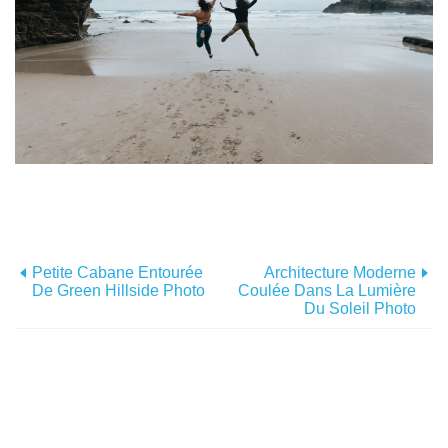
Petite Cabane Entourée
Architecture Moderne
De Green Hillside Photo
Coulée Dans La Lumière
Du Soleil Photo