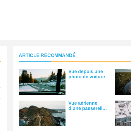
ARTICLE RECOMMANDÉ
Vue depuis une
photo de voiture
Vue aérienne
d'une passerelle à
travers les
collines
rocheuses au
bord de l'eau