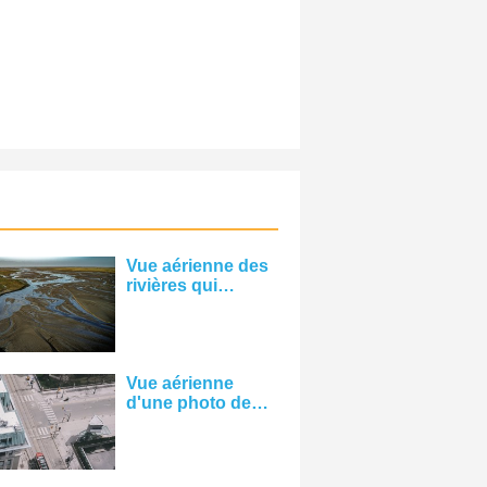
Vue aérienne des
rivières qui
coulent à travers
la photo de
paysage vert
Vue aérienne
d'une photo de
rue de la ville