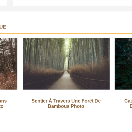
Photo
UE
ans
Sentier À Travers Une Forêt De
Cas
to
Bambous Photo
D