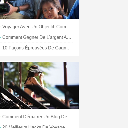
Voyager Avec Un Objectif :comment Faire La Différence Avec Les Entreprises Sociales
Comment Gagner De L'argent Avec Vos Photos De Voyage
10 Façons Éprouvées De Gagner De L'argent En Voyageant
Comment Démarrer Un Blog De Voyage Et Gagner De L'argent En 2021
20 Meilleurs Hacks De Voyage Qui Vous Feront Économiser De L'argent