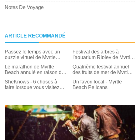
Notes De Voyage
ARTICLE RECOMMANDÉ
Passez le temps avec un
Festival des arbres à
puzzle virtuel de Myrtle
l'aquarium Ripley de Myrtle
Beach
Beach
Le marathon de Myrtle
Quatrième festival annuel
Beach annulé en raison de
des fruits de mer de Myrtle
la météo - Le 5 km côtier est
Beach prévu pour les 1er et
SheKnows - 6 choses à
Un favori local - Myrtle
toujours actif
2 novembre
faire lorsque vous visitez
Beach Pelicans
Myrtle Beach